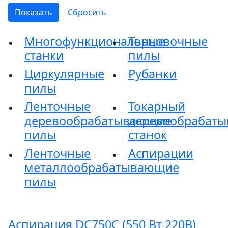
Многофункциональные
Торцовочные
станки
пилы
Циркулярные
Рубанки
пилы
Ленточные
Токарный
деревообрабатывающие
деревообрабат
пилы
станок
Ленточные
Аспирации
металлообрабатывающие
пилы
Аспирация DC750C (550 Вт 220В)