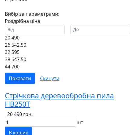
Вибір за параметрами:
Роздрібна ціна
20 490
26 542.50
32 595
38 647.50
44 700
Стрічкова деревообробна пила
HB250T
20 490 грн.
шт
В кошик